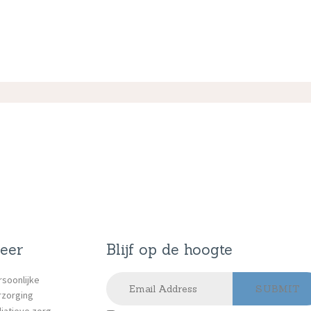
eer
Blijf op de hoogte
rsoonlijke
rzorging
liatieve zorg