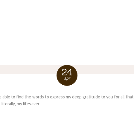
N
24
apr
r be able to find the words to express my deep gratitude to you for all th
literally, my lifesaver.