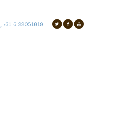
+31 6 22051819
orker