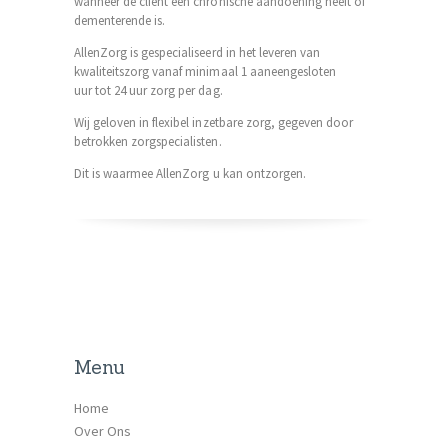
wanneer de cliënt een chronische aandoening heeft of
dementerende is.
AllenZorg is gespecialiseerd in het leveren van
kwaliteitszorg vanaf minimaal 1 aaneengesloten
uur tot 24 uur zorg per dag.
Wij geloven in flexibel inzetbare zorg, gegeven door
betrokken zorgspecialisten.
Dit is waarmee AllenZorg u kan ontzorgen.
Menu
Home
Over Ons