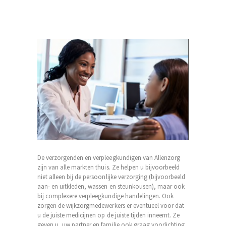
De verzorgenden en verpleegkundigen van Allenzorg
zijn van alle markten thuis. Ze helpen u bijvoorbeeld
niet alleen bij de persoonlijke verzorging (bijvoorbeeld
aan- en uitkleden, wassen en steunkousen), maar ook
bij complexere verpleegkundige handelingen. Ook
zorgen de wijkzorgmedewerkers er eventueel voor dat
u de juiste medicijnen op de juiste tijden inneemt. Ze
geven u, uw partner en familie ook graag voorlichting