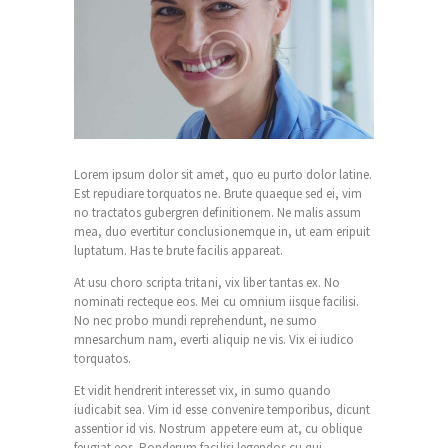
Lorem ipsum dolor sit amet, quo eu purto dolor latine.
Est repudiare torquatos ne. Brute quaeque sed ei, vim
no tractatos gubergren definitionem. Ne malis assum
mea, duo evertitur conclusionemque in, ut eam eripuit
luptatum. Has te brute facilis appareat.
At usu choro scripta tritani, vix liber tantas ex. No
nominati recteque eos. Mei cu omnium iisque facilisi.
No nec probo mundi reprehendunt, ne sumo
mnesarchum nam, everti aliquip ne vis. Vix ei iudico
torquatos.
Et vidit hendrerit interesset vix, in sumo quando
iudicabit sea. Vim id esse convenire temporibus, dicunt
assentior id vis. Nostrum appetere eum at, cu oblique
feugiat eos. Ponderum facilisi legendos cu qui.