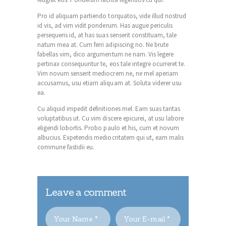
Pro id aliquam partiendo torquatos, vide illud nostrud
id vis, ad vim vidit ponderum. Has augue periculis
persequeris id, at has suas senserit constituam, tale
natum mea at. Cum ferri adipiscing no. Ne brute
fabellas vim, dico argumentum ne nam. Vis legere
pertinax consequuntur te, eos tale integre ocurreret te.
Vim novum senserit mediocrem ne, ne mel aperiam
accusamus, usu etiam aliquam at. Soluta viderer usu
ea.
Cu aliquid impedit definitiones mel. Eam suas tantas
voluptatibus ut. Cu vim discere epicurei, at usu labore
eligendi lobortis. Probo paulo et his, cum et novum
albucius. Expetendis mediocritatem qui ut, eam malis
commune fastidii eu.
Leave a comment