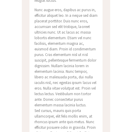
feugiat luctus.
Nunc augue eros, dapibus ac purus in,
efficitur aliquet leo. In a neque sed diam
placerat porttitor. Duis nunc eros,
accumsan sed elit tristique, laoreet
ultricies nunc. Ut ac lacus ac massa
lobortis elementum. Etiam vel nunc
facilisis, elementum magna ac,
euismod diam. Proin id condimentum
purus. Cras elementum nisl ut nisl
suscipit, pellentesque fermentum dolor
dignissim. Nullam lacinia lorem in
elementum lacinia. Nunc tempor,
libero ac malesuada porta, dui nulla
iaculis nisl, nec egestas ipsum lacus vel
eros. Nulla vitae volutpat est. Proin vel
lectus lectus. Vestibulum non tortor
ante. Donec consectetur purus
elementum massa lacinia luctus.
Sed cursus, mauris quis porta
ullamcorper, elit felis mollis enim, at
rhoncus ipsum ante quis metus. Nunc
efficitur posuere odio in gravida. Proin