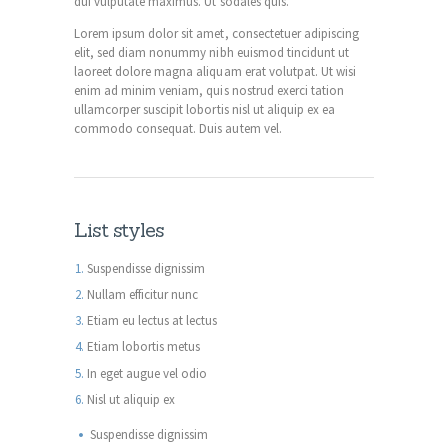
dui vulputate maximus. Ut sodales quis.
Lorem ipsum dolor sit amet, consectetuer adipiscing
elit, sed diam nonummy nibh euismod tincidunt ut
laoreet dolore magna aliquam erat volutpat. Ut wisi
enim ad minim veniam, quis nostrud exerci tation
ullamcorper suscipit lobortis nisl ut aliquip ex ea
commodo consequat. Duis autem vel.
List styles
Suspendisse dignissim
Nullam efficitur nunc
Etiam eu lectus at lectus
Etiam lobortis metus
In eget augue vel odio
Nisl ut aliquip ex
Suspendisse dignissim