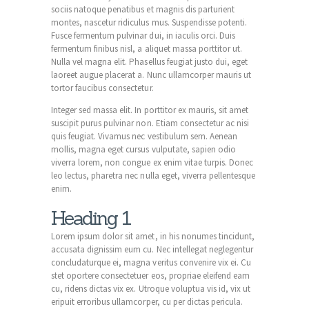
sociis natoque penatibus et magnis dis parturient
montes, nascetur ridiculus mus. Suspendisse potenti.
Fusce fermentum pulvinar dui, in iaculis orci. Duis
fermentum finibus nisl, a aliquet massa porttitor ut.
Nulla vel magna elit. Phasellus feugiat justo dui, eget
laoreet augue placerat a. Nunc ullamcorper mauris ut
tortor faucibus consectetur.
Integer sed massa elit. In porttitor ex mauris, sit amet
suscipit purus pulvinar non. Etiam consectetur ac nisi
quis feugiat. Vivamus nec vestibulum sem. Aenean
mollis, magna eget cursus vulputate, sapien odio
viverra lorem, non congue ex enim vitae turpis. Donec
leo lectus, pharetra nec nulla eget, viverra pellentesque
enim.
Heading 1
Lorem ipsum dolor sit amet, in his nonumes tincidunt,
accusata dignissim eum cu. Nec intellegat neglegentur
concludaturque ei, magna veritus convenire vix ei. Cu
stet oportere consectetuer eos, propriae eleifend eam
cu, ridens dictas vix ex. Utroque voluptua vis id, vix ut
eripuit erroribus ullamcorper, cu per dictas pericula.