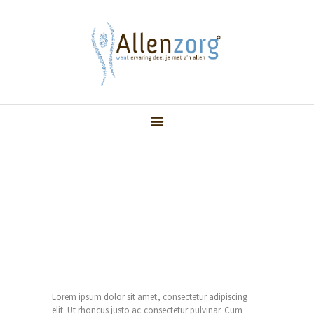
HOME
OVER ONS
MISSIE EN VISIE
DIENSTEN
KOSTEN
Typography
CONTACT
ALGEMENE
Home
Typography
VOORWAARDEN
Lorem ipsum dolor sit amet, consectetur adipiscing
elit. Ut rhoncus justo ac consectetur pulvinar. Cum