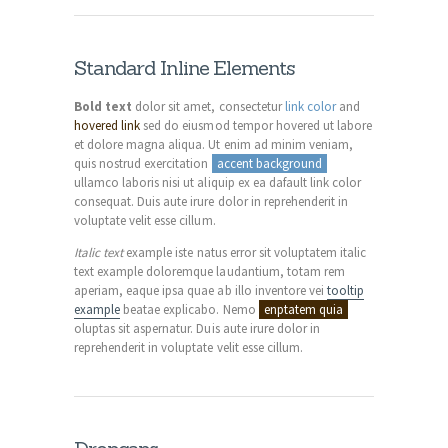
Standard Inline Elements
Bold text
dolor sit amet, consectetur
link color
and
hovered link
sed do eiusmod tempor hovered ut labore
et dolore magna aliqua. Ut enim ad minim veniam,
quis nostrud exercitation
accent background
ullamco laboris nisi ut aliquip ex ea dafault link color
consequat. Duis aute irure dolor in reprehenderit in
voluptate velit esse cillum.
Italic text
example iste natus error sit voluptatem italic
text example doloremque laudantium, totam rem
aperiam, eaque ipsa quae ab illo inventore vei
tooltip
example
beatae explicabo. Nemo
enptatem quia
oluptas sit aspernatur. Duis aute irure dolor in
reprehenderit in voluptate velit esse cillum.