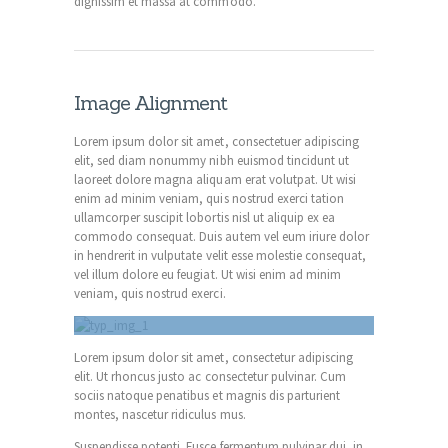
dignissim et massa at commodo.
Image Alignment
Lorem ipsum dolor sit amet, consectetuer adipiscing
elit, sed diam nonummy nibh euismod tincidunt ut
laoreet dolore magna aliquam erat volutpat. Ut wisi
enim ad minim veniam, quis nostrud exerci tation
ullamcorper suscipit lobortis nisl ut aliquip ex ea
commodo consequat. Duis autem vel eum iriure dolor
in hendrerit in vulputate velit esse molestie consequat,
vel illum dolore eu feugiat. Ut wisi enim ad minim
veniam, quis nostrud exerci.
Title of image
Lorem ipsum dolor sit amet, consectetur adipiscing
elit. Ut rhoncus justo ac consectetur pulvinar. Cum
sociis natoque penatibus et magnis dis parturient
montes, nascetur ridiculus mus.
Suspendisse potenti. Fusce fermentum pulvinar dui, in