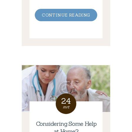
CONTINUE READING
24
mrt
Considering Some Help
at Home?